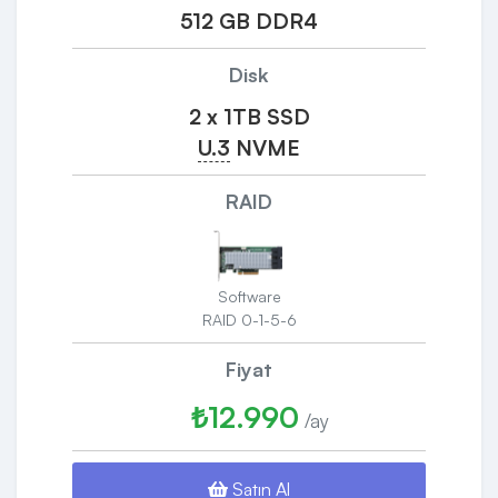
512 GB DDR4
Disk
2 x 1TB SSD
U.3
NVME
RAID
Software
RAID 0-1-5-6
Fiyat
₺12.990
/ay
Satın Al