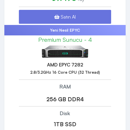
Satın Al
Yeni Nesil EPYC
Premium Sunucu - 4
AMD EPYC 7282
2.8/3.2GHz 16 Core CPU (32 Thread)
RAM
256 GB DDR4
Disk
1TB SSD