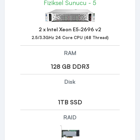
Fiziksel Sunucu - 5
2 x Intel Xeon E5-2696 v2
2.5/3.3GHz 24 Core CPU (48 Thread)
RAM
128 GB DDR3
Disk
1TB SSD
RAID