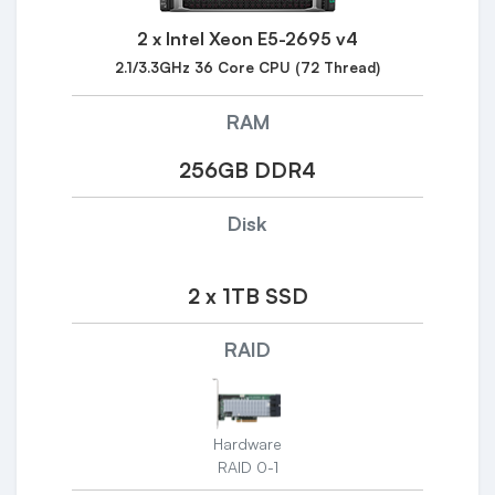
2 x Intel Xeon E5-2695 v4
2.1/3.3GHz 36 Core CPU (72 Thread)
RAM
256GB DDR4
Disk
2 x 1TB SSD
RAID
Hardware
RAID 0-1