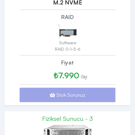
M.2 NVME
RAID
Software
RAID 0-1-5-6
Fiyat
₺7.990
/ay
Stok Sorunuz
Fiziksel Sunucu - 3