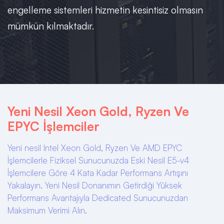
engelleme sistemleri hizmetin kesintisiz olmasın
mümkün kılmaktadır.
Yeni Nesil Xeon Gold, Ryzen Ve
EPYC İşlemciler
Yeni nesil Intel Xeon Gold, Ryzen Ve AMD EPYC
İşlemcilerle Fiziksel Sunucunuzda Eski Nesil E5-v4
İşlemcilere Göre 4 Kata Kadar Performans Artışını
Yakalayın. Yeni Nesil Donanımın Getirdiği Yüksek
Performans Avantajıyla Dedicated Sunucunuzdan
Maksimum Verimi Alın.