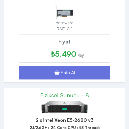
Hardware
RAID 0-1
Fiyat
₺5.490
/ay
Satn Al
Fiziksel Sunucu - 8
2 x Intel Xeon E5-2680 v3
2.1/2.6GHz 24 Core CPU (48 Thread)