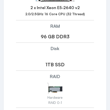
2 x Intel Xeon E5-2640 v2
2.0/2.5GHz 16 Core CPU (32 Thread)
RAM
96 GB DDR3
Disk
1TB SSD
RAID
Hardware
RAID 0-1