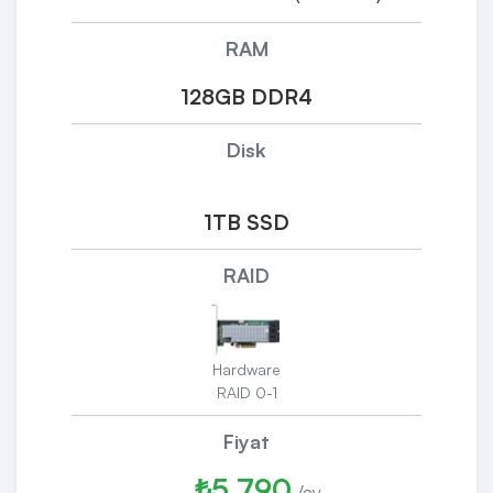
RAM
128GB DDR4
Disk
1TB SSD
RAID
Hardware
RAID 0-1
Fiyat
₺5.790
/ay