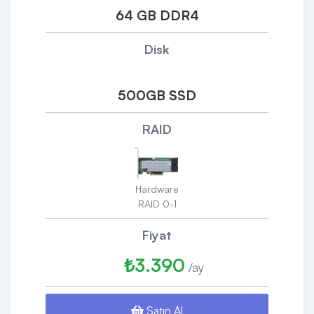
64 GB DDR4
Disk
500GB SSD
RAID
Hardware
RAID 0-1
Fiyat
₺3.390
/ay
Satın Al