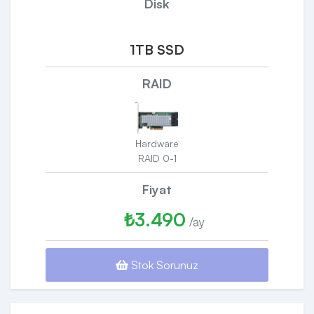
Disk
1TB SSD
RAID
Hardware
RAID 0-1
Fiyat
₺3.490
/ay
Stok Sorunuz