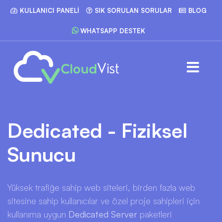
KULLANICI PANELI
SIK SORULAN SORULAR
BLOG
WHATSAPP DESTEK
Dedicated - Fiziksel
Sunucu
Yüksek trafiğe sahip web siteleri, birden fazla web
sitesine sahip kullanıcılar ve özel proje sahipleri için
kullanıma uygun
Dedicated Server
paketleri