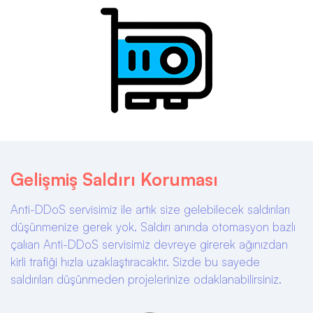
Gelişmiş Saldırı Koruması
Anti-DDoS servisimiz ile artık size gelebilecek saldırıları
düşünmenize gerek yok. Saldırı anında otomasyon bazlı
çalıan Anti-DDoS servisimiz devreye girerek ağınızdan
kirli trafiği hızla uzaklaştıracaktır. Sizde bu sayede
saldırıları düşünmeden projelerinize odaklanabilirsiniz.