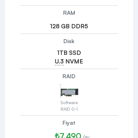
RAM
128 GB DDR5
Disk
1TB SSD
U.3
NVME
RAID
Software
RAID 0-1
Fiyat
₺7.490
/ay