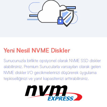
Yeni Nesil NVME Diskler
Sunucunuzla birlikte opsiyonel olarak NVME SSD diskler
alabilirsiniz. Premium Sunucularla varsayılan olarak gelen
NVME diskler I/O gecikmelerinizi düşürerek üygulama
tepkiselliğinizi ve yanıt kapasitenizi arttırabilirsiniz.