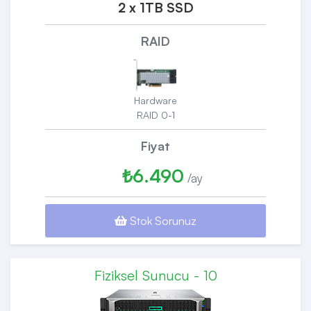
2 x 1TB SSD
RAID
Hardware
RAID 0-1
Fiyat
₺6.490
/ay
Stok Sorunuz
Fiziksel Sunucu - 10