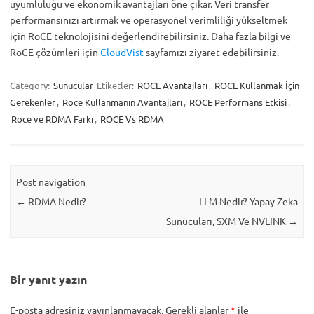
uyumluluğu ve ekonomik avantajları öne çıkar. Veri transfer
performansınızı artırmak ve operasyonel verimliliği yükseltmek
için RoCE teknolojisini değerlendirebilirsiniz. Daha fazla bilgi ve
RoCE çözümleri için
CloudVist
sayfamızı ziyaret edebilirsiniz.
Category:
Sunucular
Etiketler:
ROCE Avantajları
,
ROCE Kullanmak İçin
Gerekenler
,
Roce Kullanmanın Avantajları
,
ROCE Performans Etkisi
,
Roce ve RDMA Farkı
,
ROCE Vs RDMA
Post navigation
←
RDMA Nedir?
LLM Nedir? Yapay Zeka
Sunucuları, SXM Ve NVLINK
→
Bir yanıt yazın
E-posta adresiniz yayınlanmayacak.
Gerekli alanlar
*
ile