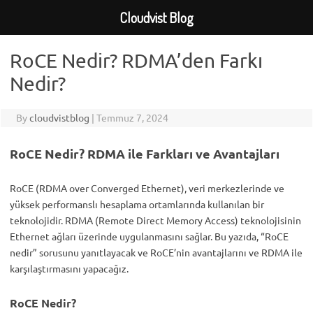
Cloudvist Blog
Skip
to
RoCE Nedir? RDMA’den Farkı
content
Nedir?
By
cloudvistblog
|
Temmuz 7, 2024
RoCE Nedir? RDMA ile Farkları ve Avantajları
RoCE (RDMA over Converged Ethernet), veri merkezlerinde ve
yüksek performanslı hesaplama ortamlarında kullanılan bir
teknolojidir. RDMA (Remote Direct Memory Access) teknolojisinin
Ethernet ağları üzerinde uygulanmasını sağlar. Bu yazıda, “RoCE
nedir” sorusunu yanıtlayacak ve RoCE’nin avantajlarını ve RDMA ile
karşılaştırmasını yapacağız.
RoCE Nedir?