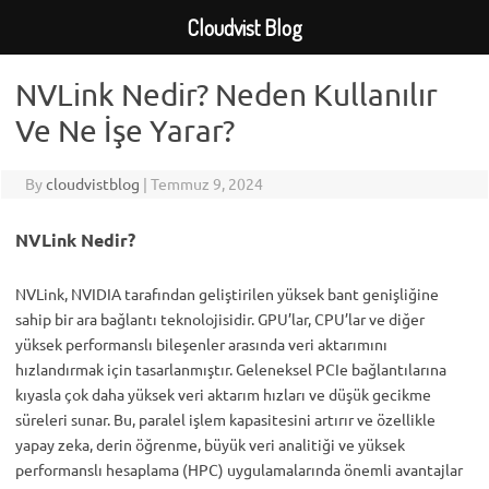
Cloudvist Blog
Skip
to
NVLink Nedir? Neden Kullanılır
content
Ve Ne İşe Yarar?
By
cloudvistblog
|
Temmuz 9, 2024
NVLink Nedir?
NVLink, NVIDIA tarafından geliştirilen yüksek bant genişliğine
sahip bir ara bağlantı teknolojisidir. GPU’lar, CPU’lar ve diğer
yüksek performanslı bileşenler arasında veri aktarımını
hızlandırmak için tasarlanmıştır. Geleneksel PCIe bağlantılarına
kıyasla çok daha yüksek veri aktarım hızları ve düşük gecikme
süreleri sunar. Bu, paralel işlem kapasitesini artırır ve özellikle
yapay zeka, derin öğrenme, büyük veri analitiği ve yüksek
performanslı hesaplama (HPC) uygulamalarında önemli avantajlar