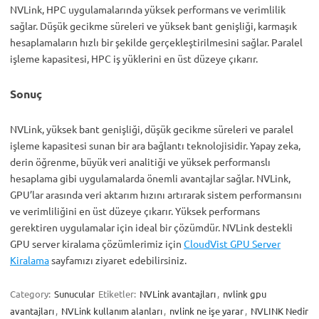
NVLink, HPC uygulamalarında yüksek performans ve verimlilik
sağlar. Düşük gecikme süreleri ve yüksek bant genişliği, karmaşık
hesaplamaların hızlı bir şekilde gerçekleştirilmesini sağlar. Paralel
işleme kapasitesi, HPC iş yüklerini en üst düzeye çıkarır.
Sonuç
NVLink, yüksek bant genişliği, düşük gecikme süreleri ve paralel
işleme kapasitesi sunan bir ara bağlantı teknolojisidir. Yapay zeka,
derin öğrenme, büyük veri analitiği ve yüksek performanslı
hesaplama gibi uygulamalarda önemli avantajlar sağlar. NVLink,
GPU’lar arasında veri aktarım hızını artırarak sistem performansını
ve verimliliğini en üst düzeye çıkarır. Yüksek performans
gerektiren uygulamalar için ideal bir çözümdür. NVLink destekli
GPU server kiralama çözümlerimiz için
CloudVist GPU Server
Kiralama
sayfamızı ziyaret edebilirsiniz.
Category:
Sunucular
Etiketler:
NVLink avantajları
,
nvlink gpu
avantajları
,
NVLink kullanım alanları
,
nvlink ne işe yarar
,
NVLINK Nedir